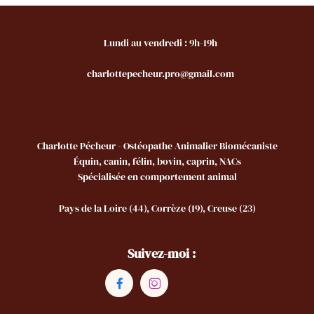
Lundi au vendredi : 9h-19h
charlottepecheur.pro@gmail.com
Charlotte Pécheur - Ostéopathe Animalier Biomécaniste
Équin, canin, félin, bovin, caprin, NACs
Spécialisée en comportement animal
Pays de la Loire (44), Corrèze (19), Creuse (23)
Suivez-moi :

