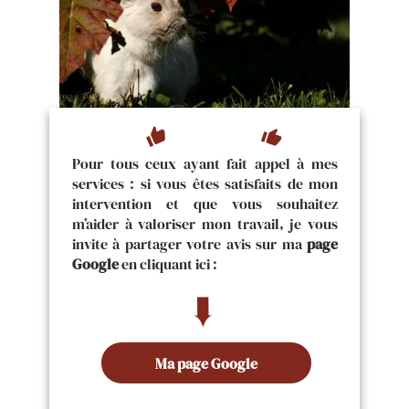
thumb_up
thumb_down
Pour tous ceux ayant fait appel à mes
services : si vous êtes satisfaits de mon
intervention et que vous souhaitez
m’aider à valoriser mon travail, je vous
invite à partager votre avis sur ma
page
Google
en cliquant ici :
➨
Ma page Google