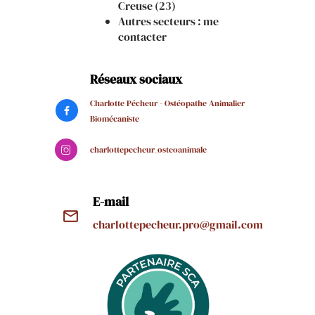
Creuse (23)
Autres secteurs : me
contacter
Réseaux sociaux
Charlotte Pécheur - Ostéopathe Animalier

Biomécaniste
charlottepecheur_osteoanimale

E-mail
mail_outline
charlottepecheur.pro@gmail.com